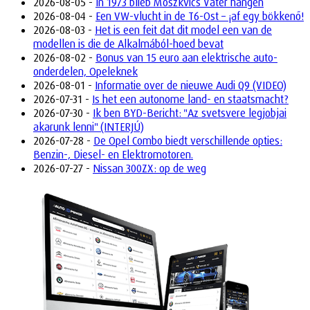
2026-08-05 -
In 1973 blieb Moszkvics Vater hängen
2026-08-04 -
Een VW-vlucht in de T6-Ost – ¡af egy bökkenő!
2026-08-03 -
Het is een feit dat dit model een van de
modellen is die de Alkalmából-hoed bevat
2026-08-02 -
Bonus van 15 euro aan elektrische auto-
onderdelen, Opeleknek
2026-08-01 -
Informatie over de nieuwe Audi Q9 (VIDEO)
2026-07-31 -
Is het een autonome land- en staatsmacht?
2026-07-30 -
Ik ben BYD-Bericht: "Az svetsvere legjobjai
akarunk lenni" (INTERJÚ)
2026-07-28 -
De Opel Combo biedt verschillende opties:
Benzin-, Diesel- en Elektromotoren.
2026-07-27 -
Nissan 300ZX: op de weg