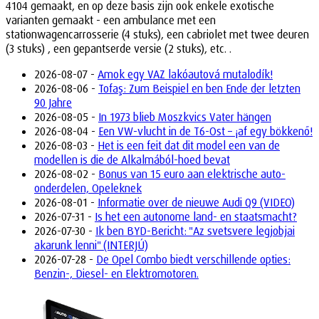
4104 gemaakt, en op deze basis zijn ook enkele exotische
varianten gemaakt - een ambulance met een
stationwagencarrosserie (4 stuks), een cabriolet met twee deuren
(3 stuks) , een gepantserde versie (2 stuks), etc. .
2026-08-07 -
Amok egy VAZ lakóautová mutalodík!
2026-08-06 -
Tofaş: Zum Beispiel en ben Ende der letzten
90 Jahre
2026-08-05 -
In 1973 blieb Moszkvics Vater hängen
2026-08-04 -
Een VW-vlucht in de T6-Ost – ¡af egy bökkenő!
2026-08-03 -
Het is een feit dat dit model een van de
modellen is die de Alkalmából-hoed bevat
2026-08-02 -
Bonus van 15 euro aan elektrische auto-
onderdelen, Opeleknek
2026-08-01 -
Informatie over de nieuwe Audi Q9 (VIDEO)
2026-07-31 -
Is het een autonome land- en staatsmacht?
2026-07-30 -
Ik ben BYD-Bericht: "Az svetsvere legjobjai
akarunk lenni" (INTERJÚ)
2026-07-28 -
De Opel Combo biedt verschillende opties:
Benzin-, Diesel- en Elektromotoren.