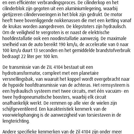
en een efficiënter verbrandingsproces. De cilinderkop en het
cilinderblok zijn gegoten uit een aluminiumlegering, waarbij
gietijzeren cilindervoeringen in het blok zijn gedrukt. De motor
heeft twee bovenliggende nokkenassen die met een ketting vanaf
de krukas worden aangedreven. De klepstoters zijn hydraulisch.
Om de veiligheid te vergroten is er naast de elektrische
hoofdinstallatie ook een noodinstallatie aanwezig. De maximale
snelheid van de auto bereikt 190 km/u, de acceleratie van 0 naar
100 km/u duurt 13 seconden en het gemiddelde brandstofverbruik
bedraagt 22 liter per 100 km.
De transmissie van de ZIL 4104 bestaat uit een
hydrotransformator, compleet met een planetaire
versnellingsbak, van waaruit het koppel wordt overgebracht naar
de hypoïde hoofdtransmissie van de achteras. Het remsysteem is
een hydraulisch systeem met twee circuits, met één vacuüm- en
twee hydropneumatische boosters, waarbij elk circuit
onafhankelijk werkt. De remmen op alle vier de wielen zijn
schijfgeventileerd. Een karakteristiek kenmerk van de
voorwielophanging is de aanwezigheid van torsiestaven in de
lengterichting.
Andere specifieke kenmerken van de Zil 4104 zijn onder meer