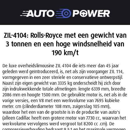
ZIL-4104: Rolls-Royce met een gewicht van
3 tonnen en een hoge windsnelheid van
190 km/t
De luxe overheidslimousine ZIL 4104 die iets meer dan 45 jaar
geleden werd geïntroduceerd, is, net als zijn voorganger ZIL 114,
vormgegeven in een zeer steriele en conservatieve ontwerpstijl.
Naast zijn eigen gewicht van 3335 kg onderscheidt hij zich door
zijn indrukwekkende totale afmetingen: lengte 6339 mm, breedte
2086 mm en hoogte 1500 mm. De gebruikte motor is, net als in de
vorige versies, een V8 met een werkvolume van 7695 kubieke
meter. cm (cilinderdiameter 108 mm, zuigerslag 105 mm),
waardoor het een van de grootste is in de productie van auto's
(alleen Cadillac heeft een grotere motor van 7730 cc, waarvan het
werkvolume vervolgens werd vergroot tot 8200 cc .cm). De
compressieverhouding bedraagt 9,3:1 en het maximale vermogen