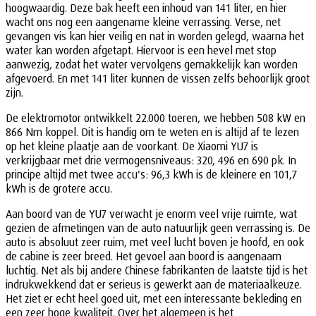
hoogwaardig. Deze bak heeft een inhoud van 141 liter, en hier
wacht ons nog een aangename kleine verrassing. Verse, net
gevangen vis kan hier veilig en nat in worden gelegd, waarna het
water kan worden afgetapt. Hiervoor is een hevel met stop
aanwezig, zodat het water vervolgens gemakkelijk kan worden
afgevoerd. En met 141 liter kunnen de vissen zelfs behoorlijk groot
zijn.
De elektromotor ontwikkelt 22.000 toeren, we hebben 508 kW en
866 Nm koppel. Dit is handig om te weten en is altijd af te lezen
op het kleine plaatje aan de voorkant. De Xiaomi YU7 is
verkrijgbaar met drie vermogensniveaus: 320, 496 en 690 pk. In
principe altijd met twee accu's: 96,3 kWh is de kleinere en 101,7
kWh is de grotere accu.
Aan boord van de YU7 verwacht je enorm veel vrije ruimte, wat
gezien de afmetingen van de auto natuurlijk geen verrassing is. De
auto is absoluut zeer ruim, met veel lucht boven je hoofd, en ook
de cabine is zeer breed. Het gevoel aan boord is aangenaam
luchtig. Net als bij andere Chinese fabrikanten de laatste tijd is het
indrukwekkend dat er serieus is gewerkt aan de materiaalkeuze.
Het ziet er echt heel goed uit, met een interessante bekleding en
een zeer hoge kwaliteit. Over het algemeen is het