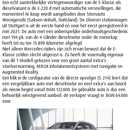
Een echt aantrekkelijke vertegenwoordiger van de E-klasse als
dieselvariant is de E-220 d met automatische versnellingen, die
momenteel te koop wordt aangeboden door Sternauto
Wernigerode (Saksen-Anhalt, Duitsland). De zilveren stationwagen
uit Stuttgart is uit de eerste hand en voor het eerst geregistreerd in
mei 2021. De auto met een onberispelijke onderhoudsgeschiedenis
met 194 pk. van de 4-cilinder dieselmotor onder de motorkap
heeft tot nu toe 15.899 kilometer afgelegd.
Niet alleen Mercedes-rijders zijn zich ervan bewust dat de E-
Klasse zelden slecht uitgerust is. Zo heeft de voormalig eigenaar
van dit T-Modell gekozen voor een groot aantal extra's:
stoelverwarming, MBUX infotainmentsysteem met navigatie en
Augmented Reality.
Een blik in de configurator van de directe opvolger (S 214) leert dat
een vergelijkbare auto met dieselmotor en veel extra's aan boord
als nieuw begint vanaf BGN 132.000. De gebruikte auto is dus een
behoorlijk winstgevend aanbod: de verkoper vraagt er BGN 64.000
voor.