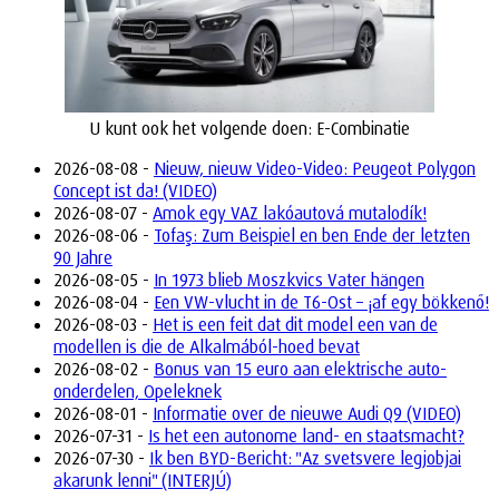
U kunt ook het volgende doen: E-Combinatie
2026-08-08 -
Nieuw, nieuw Video-Video: Peugeot Polygon
Concept ist da! (VIDEO)
2026-08-07 -
Amok egy VAZ lakóautová mutalodík!
2026-08-06 -
Tofaş: Zum Beispiel en ben Ende der letzten
90 Jahre
2026-08-05 -
In 1973 blieb Moszkvics Vater hängen
2026-08-04 -
Een VW-vlucht in de T6-Ost – ¡af egy bökkenő!
2026-08-03 -
Het is een feit dat dit model een van de
modellen is die de Alkalmából-hoed bevat
2026-08-02 -
Bonus van 15 euro aan elektrische auto-
onderdelen, Opeleknek
2026-08-01 -
Informatie over de nieuwe Audi Q9 (VIDEO)
2026-07-31 -
Is het een autonome land- en staatsmacht?
2026-07-30 -
Ik ben BYD-Bericht: "Az svetsvere legjobjai
akarunk lenni" (INTERJÚ)