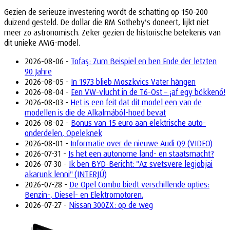
Gezien de serieuze investering wordt de schatting op 150-200
duizend gesteld. De dollar die RM Sotheby's doneert, lijkt niet
meer zo astronomisch. Zeker gezien de historische betekenis van
dit unieke AMG-model.
2026-08-06 -
Tofaş: Zum Beispiel en ben Ende der letzten
90 Jahre
2026-08-05 -
In 1973 blieb Moszkvics Vater hängen
2026-08-04 -
Een VW-vlucht in de T6-Ost – ¡af egy bökkenő!
2026-08-03 -
Het is een feit dat dit model een van de
modellen is die de Alkalmából-hoed bevat
2026-08-02 -
Bonus van 15 euro aan elektrische auto-
onderdelen, Opeleknek
2026-08-01 -
Informatie over de nieuwe Audi Q9 (VIDEO)
2026-07-31 -
Is het een autonome land- en staatsmacht?
2026-07-30 -
Ik ben BYD-Bericht: "Az svetsvere legjobjai
akarunk lenni" (INTERJÚ)
2026-07-28 -
De Opel Combo biedt verschillende opties:
Benzin-, Diesel- en Elektromotoren.
2026-07-27 -
Nissan 300ZX: op de weg