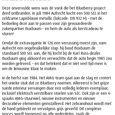
Deze onvervulde wens was de vonk die het Blueberry-project
deed ontbranden. In juli 1984 Aufrecht kocht een 500 SEL in het
zeldzame Lapisblauw metallic (lakcode: DB 932 H) – met de
bedoeling deze aan te passen voor zijn gewaardeerde
zakenpartner Buxbaum – en hem de auto als kerstcadeau te
sturen!
Omdat de extravagante W 126 een verrassing moest zijn, nam
Aufrecht een ongebruikelijke stap: hij bood Buxbaum de
standaard 500 SEL aan, die hij kocht bij de Karl Russ-dealer.
Buxbaum ging akkoord en verwachtte dat de auto begin 1985 zou
worden geleverd. – en dat betekent dat er niet veel tijd meer is
om de limousine klaar te maken.
In de herfst van 1984. Het AMG-team gaat aan de slag en creëert
het unieke stuk dat ze Blueberry noemen. Allereerst is het grijze
suède interieur vervangen door een volledig lederen exemplaar,
inclusief elektrisch verstelbare stoelen van SEC. Ook zijn er een 4-
spaaks AMG-stuurwiel, nieuwe instrumenten en nieuwe
decoratieve elementen geïnstalleerd. Het zebranohout wordt met
de hand gebleekt en vervolgens grijs geverfd. Dit complexe
proces wordt toegepast op alle onderdelen, zoals de