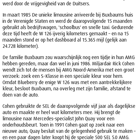
werd door de vrijgevigheid van de Duitsers.
In maart 1985 De unieke limousine arriveerde bij Buxbaums huis
in de Verenigde Staten en werd de daaropvolgende 15 maanden
gebruikt als bedrijfswagen, 'schoolbus' en snelle taxi. Gedurende
deze tijd heeft de W 126 ijverig kilometers gemaakt – en na 15
maanden stond er op het dashboard al 15.365 mijl (gelijk aan
24.728 kilometer).
De familie Buxbaum zou waarschijnlijk nog een tijdje in hun AMG
hebben gereden, maar dan wel in juni 1986. Miljardair Rick Cohen
wendt zich tot de mensen bij AMG Noord-Amerika met een groot
verzoek: zoek een S-Klasse in een speciale kleur voor hem.
Omdat Blueberry de enige W 126 was met een aantrekkelijkere
kleur, besloot Buxbaum, na overleg met zijn familie, afstand te
doen van de auto.
Cohen gebruikte de SEL de daaropvolgende vijf jaar als dagelijkse
auto en maakte er heel wat kilometers mee. Hij brengt de
limousine naar Mercedes-specialist John Quay voor een
onderhoudsbeurt. Toen in 1991 Cohen gaat op zoek naar een
nieuwe auto, Quay besluit van de gelegenheid gebruik te maken –
en een paar dagen later koopt hij de speciale 500 SEL 5.0 AMG.