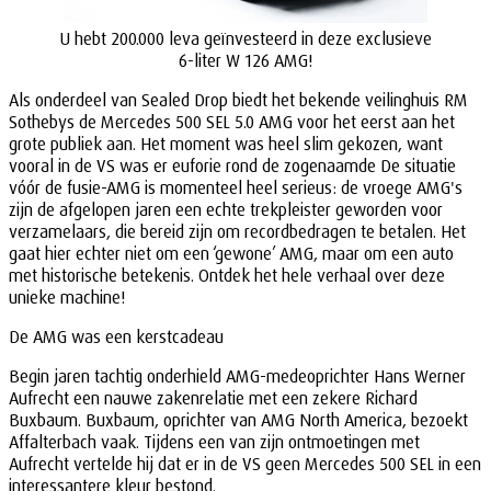
U hebt 200.000 leva geïnvesteerd in deze exclusieve
6-liter W 126 AMG!
Als onderdeel van Sealed Drop biedt het bekende veilinghuis RM
Sothebys de Mercedes 500 SEL 5.0 AMG voor het eerst aan het
grote publiek aan. Het moment was heel slim gekozen, want
vooral in de VS was er euforie rond de zogenaamde De situatie
vóór de fusie-AMG is momenteel heel serieus: de vroege AMG's
zijn de afgelopen jaren een echte trekpleister geworden voor
verzamelaars, die bereid zijn om recordbedragen te betalen. Het
gaat hier echter niet om een ‘gewone’ AMG, maar om een auto
met historische betekenis. Ontdek het hele verhaal over deze
unieke machine!
De AMG was een kerstcadeau
Begin jaren tachtig onderhield AMG-medeoprichter Hans Werner
Aufrecht een nauwe zakenrelatie met een zekere Richard
Buxbaum. Buxbaum, oprichter van AMG North America, bezoekt
Affalterbach vaak. Tijdens een van zijn ontmoetingen met
Aufrecht vertelde hij dat er in de VS geen Mercedes 500 SEL in een
interessantere kleur bestond.