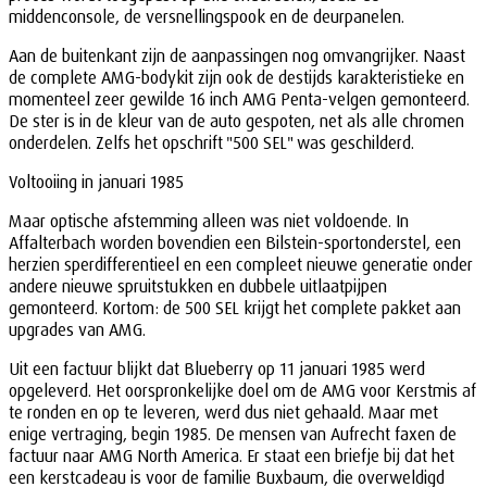
middenconsole, de versnellingspook en de deurpanelen.
Aan de buitenkant zijn de aanpassingen nog omvangrijker. Naast
de complete AMG-bodykit zijn ook de destijds karakteristieke en
momenteel zeer gewilde 16 inch AMG Penta-velgen gemonteerd.
De ster is in de kleur van de auto gespoten, net als alle chromen
onderdelen. Zelfs het opschrift "500 SEL" was geschilderd.
Voltooiing in januari 1985
Maar optische afstemming alleen was niet voldoende. In
Affalterbach worden bovendien een Bilstein-sportonderstel, een
herzien sperdifferentieel en een compleet nieuwe generatie onder
andere nieuwe spruitstukken en dubbele uitlaatpijpen
gemonteerd. Kortom: de 500 SEL krijgt het complete pakket aan
upgrades van AMG.
Uit een factuur blijkt dat Blueberry op 11 januari 1985 werd
opgeleverd. Het oorspronkelijke doel om de AMG voor Kerstmis af
te ronden en op te leveren, werd dus niet gehaald. Maar met
enige vertraging, begin 1985. De mensen van Aufrecht faxen de
factuur naar AMG North America. Er staat een briefje bij dat het
een kerstcadeau is voor de familie Buxbaum, die overweldigd