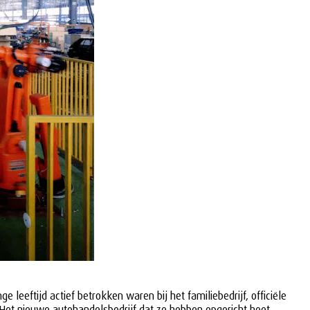
 leeftijd actief betrokken waren bij het familiebedrijf, officiële
Het nieuwe autohandelsbedrijf dat ze hebben opgericht heet