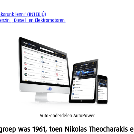
akarunk lenni" (INTERJÚ)
enzin-, Diesel- en Elektromotoren.
Auto-onderdelen AutoPower
groep was 1961, toen Nikolas Theocharakis en 