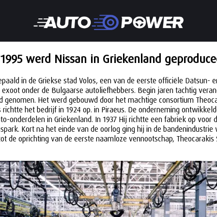
 1995 werd Nissan in Griekenland geproduce
r bepaald in de Griekse stad Volos, een van de eerste officiële Datsu
e exoot onder de Bulgaarse autoliefhebbers. Begin jaren tachtig veran
 genomen. Het werd gebouwd door het machtige consortium Theocarakis
richtte het bedrijf in 1924 op. in Piraeus. De onderneming ontwikkel
o-onderdelen in Griekenland. In 1937 Hij richtte een fabriek op voo
spark. Kort na het einde van de oorlog ging hij in de bandenindustrie 
t de oprichting van de eerste naamloze vennootschap, Theocarakis SA