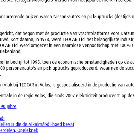
concurrerende prijzen waren Nissan-auto's en pick-uptrucks (destijd
opgericht, dat begon met de productie van vrachtplatforms voor Dats
 Kort daarna, in 1978, werd TEOCAR Ltd. het belangrijkste industri
TEOCAR Ltd. werd omgezet in een naamloze vennootschap met 100% Grie
riekenland.
bleef in bedrijf tot 1995, toen de economische omstandigheden op d
70.000 personenauto's en pick-uptrucks geproduceerd, waarmee de su
.
en vlak bij TEOCAR in Volos, is gespecialiseerd in de productie van 
le in de regio Volos, die sinds 2007 elektriciteit produceert. op de
 90 Jahre
nő!
dellen is die de Alkalmából-hoed bevat
derdelen, Opeleknek