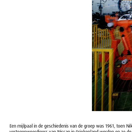
Een mijlpaal in de geschiedenis van de groep was 1961, toen Nikol
vertegenwoordigers van Nissan in Griekenland werden en zo de 