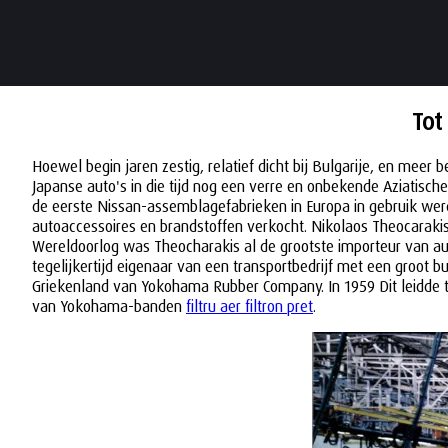
Tot
Hoewel begin jaren zestig, relatief dicht bij Bulgarije, en mee
Japanse auto's in die tijd nog een verre en onbekende Aziatisch
de eerste Nissan-assemblagefabrieken in Europa in gebruik werd
autoaccessoires en brandstoffen verkocht. Nikolaos Theocarakis 
Wereldoorlog was Theocharakis al de grootste importeur van aut
tegelijkertijd eigenaar van een transportbedrijf met een groot bu
Griekenland van Yokohama Rubber Company. In 1959 Dit leidde to
van Yokohama-banden
filtru aer filtron pret
.