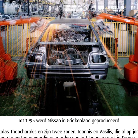
Tot 1995 werd Nissan in Griekenland geproduceerd.
as Theocharakis en zijn twee zonen, Ioannis en Vasilis, die al op jonge
eerste vertegenwoordigers werden van het Japanse merk in Europa. 