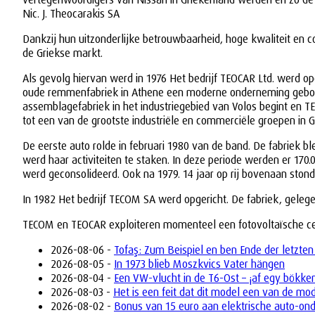
Nic. J. Theocarakis SA
Dankzij hun uitzonderlijke betrouwbaarheid, hoge kwaliteit en 
de Griekse markt.
Als gevolg hiervan werd in 1976 Het bedrijf TEOCAR Ltd. werd 
oude remmenfabriek in Athene een moderne onderneming gebouwd.
assemblagefabriek in het industriegebied van Volos begint en 
tot een van de grootste industriële en commerciële groepen in G
De eerste auto rolde in februari 1980 van de band. De fabriek 
werd haar activiteiten te staken. In deze periode werden er 1
werd geconsolideerd. Ook na 1979. 14 jaar op rij bovenaan stond
In 1982 Het bedrijf TECOM SA werd opgericht. De fabriek, geleg
TECOM en TEOCAR exploiteren momenteel een fotovoltaïsche centra
2026-08-06 -
Tofaş: Zum Beispiel en ben Ende der letzten
2026-08-05 -
In 1973 blieb Moszkvics Vater hängen
2026-08-04 -
Een VW-vlucht in de T6-Ost – ¡af egy bökke
2026-08-03 -
Het is een feit dat dit model een van de mo
2026-08-02 -
Bonus van 15 euro aan elektrische auto-on