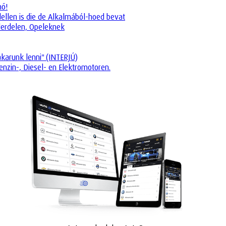
nő!
dellen is die de Alkalmából-hoed bevat
derdelen, Opeleknek
akarunk lenni" (INTERJÚ)
enzin-, Diesel- en Elektromotoren.