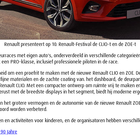
Renault presenteert op 10. Renault-Festival de CLIO-t en de ZOE-t
ces met eigen auto's, onderverdeeld in verschillende categorieën e
 een PRO-klasse, inclusief professionele piloten in de race.
heid om een proefrit te maken met de nieuwe Renault CLIO en ZOE. D
 fijne materialen en de zachte coating van. het dashboard, de deur
 Renault CLIO. Met een compacter ontwerp om ruimte vrij te maken en
itgerust met de breedste displays in het segment, biedt hij moderne 
van het grotere vermogen en de autonomie van de nieuwe Renault ZOE
boord worden verbeterd.
n activiteiten voor kinderen, en de organisatoren hebben verschille
 90 Jahre