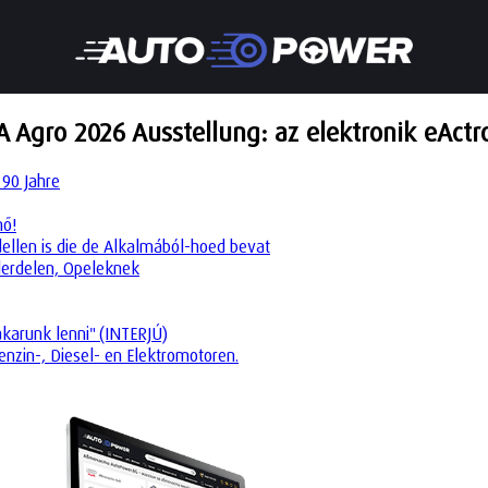
Agro 2026 Ausstellung: az elektronik eActros
 90 Jahre
nő!
dellen is die de Alkalmából-hoed bevat
derdelen, Opeleknek
akarunk lenni" (INTERJÚ)
enzin-, Diesel- en Elektromotoren.