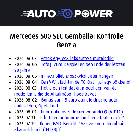
Mercedes 500 SEC Gemballa: Kontrolle
Benz-a
2026-08-07 -
Amok egy VAZ lakóautová mutalodík!
2026-08-06 -
Tofaş: Zum Beispiel en ben Ende der letzten
90 Jahre
2026-08-05 -
In 1973 blieb Moszkvics Vater hängen
2026-08-04 -
Een VW-vlucht in de T6-Ost – ¡af egy bökkenő!
2026-08-03 -
Het is een feit dat dit model een van de
modellen is die de Alkalmából-hoed bevat
2026-08-02 -
Bonus van 15 euro aan elektrische auto-
onderdelen, Opeleknek
2026-08-01 -
Informatie over de nieuwe Audi Q9 (VIDEO)
2026-07-31 -
Is het een autonome land- en staatsmacht?
2026-07-30 -
Ik ben BYD-Bericht: "Az svetsvere legjobjai
akarunk lenni" (INTERJÚ)