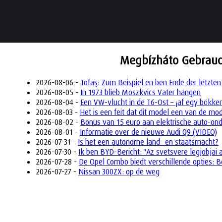
Megbízháto Gebrauc
2026-08-06 -
Tofaş: Zum Beispiel en ben Ende der letzten
2026-08-05 -
In 1973 blieb Moszkvics Vater hängen
2026-08-04 -
Een VW-vlucht in de T6-Ost – ¡af egy bökke
2026-08-03 -
Het is een feit dat dit model een van de mo
2026-08-02 -
Bonus van 15 euro aan elektrische auto-on
2026-08-01 -
Informatie over de nieuwe Audi Q9 (VIDEO)
2026-07-31 -
Is het een autonome land- en staatsmacht?
2026-07-30 -
Ik ben BYD-Bericht: "Az svetsvere legjobjai 
2026-07-28 -
De Opel Combo biedt verschillende opties: B
2026-07-27 -
Nissan 300ZX: op de weg