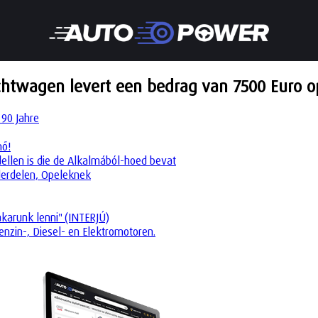
htwagen levert een bedrag van 7500 Euro op
 90 Jahre
nő!
dellen is die de Alkalmából-hoed bevat
derdelen, Opeleknek
akarunk lenni" (INTERJÚ)
enzin-, Diesel- en Elektromotoren.