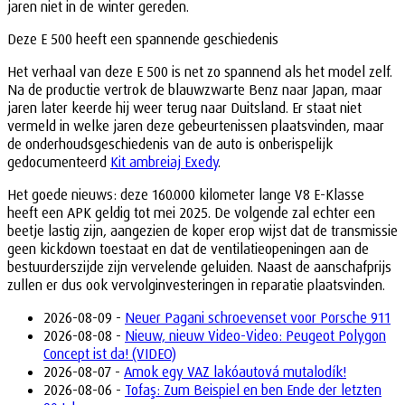
jaren niet in de winter gereden.
Deze E 500 heeft een spannende geschiedenis
Het verhaal van deze E 500 is net zo spannend als het model zelf.
Na de productie vertrok de blauwzwarte Benz naar Japan, maar
jaren later keerde hij weer terug naar Duitsland. Er staat niet
vermeld in welke jaren deze gebeurtenissen plaatsvinden, maar
de onderhoudsgeschiedenis van de auto is onberispelijk
gedocumenteerd
Kit ambreiaj Exedy
.
Het goede nieuws: deze 160.000 kilometer lange V8 E-Klasse
heeft een APK geldig tot mei 2025. De volgende zal echter een
beetje lastig zijn, aangezien de koper erop wijst dat de transmissie
geen kickdown toestaat en dat de ventilatieopeningen aan de
bestuurderszijde zijn vervelende geluiden. Naast de aanschafprijs
zullen er dus ook vervolginvesteringen in reparatie plaatsvinden.
2026-08-09 -
Neuer Pagani schroevenset voor Porsche 911
2026-08-08 -
Nieuw, nieuw Video-Video: Peugeot Polygon
Concept ist da! (VIDEO)
2026-08-07 -
Amok egy VAZ lakóautová mutalodík!
2026-08-06 -
Tofaş: Zum Beispiel en ben Ende der letzten