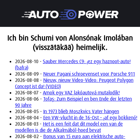
Ich bin Schumi von Alonsónak Imolában
(visszätäkää) heimelijk.
2026-08-10 -
Sauber Mercedes C9: ¡ez egy haznoot-auto!
(bafra)
2026-08-09 -
Neuer Pagani schroevenset voor Porsche 911
2026-08-08 -
Nieuw, nieuw Video-Video: Peugeot Polygon
Concept ist da! (VIDEO)
2026-08-07 -
Amok egy VAZ lakóautová mutalodík!
2026-08-06 -
Tofaş: Zum Beispiel en ben Ende der letzten
90 Jahre
2026-08-05 -
In 1973 blieb Moszkvics Vater hängen
2026-08-04 -
Een VW-vlucht in de T6-Ost – ¡af egy bökkenő!
2026-08-03 -
Het is een feit dat dit model een van de
modellen is die de Alkalmából-hoed bevat
2026-08-02 -
Bonus van 15 euro aan elektrische auto-