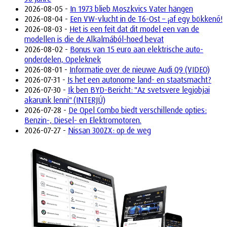
2026-08-05 -
In 1973 blieb Moszkvics Vater hängen
2026-08-04 -
Een VW-vlucht in de T6-Ost – ¡af egy bökkenő!
2026-08-03 -
Het is een feit dat dit model een van de
modellen is die de Alkalmából-hoed bevat
2026-08-02 -
Bonus van 15 euro aan elektrische auto-
onderdelen, Opeleknek
2026-08-01 -
Informatie over de nieuwe Audi Q9 (VIDEO)
2026-07-31 -
Is het een autonome land- en staatsmacht?
2026-07-30 -
Ik ben BYD-Bericht: "Az svetsvere legjobjai
akarunk lenni" (INTERJÚ)
2026-07-28 -
De Opel Combo biedt verschillende opties:
Benzin-, Diesel- en Elektromotoren.
2026-07-27 -
Nissan 300ZX: op de weg