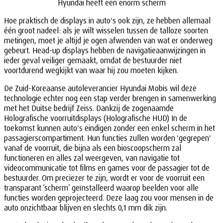
Hyundai heeft een enorm scherm
Hoe praktisch de displays in auto's ook zijn, ze hebben allemaal
één groot nadeel: als je wilt wisselen tussen de talloze soorten
metingen, moet je altijd je ogen afwenden van wat er onderweg
gebeurt. Head-up displays hebben de navigatieaanwijzingen in
ieder geval veiliger gemaakt, omdat de bestuurder niet
voortdurend wegkijkt van waar hij zou moeten kijken.
De Zuid-Koreaanse autoleverancier Hyundai Mobis wil deze
technologie echter nog een stap verder brengen in samenwerking
met het Duitse bedrijf Zeiss. Dankzij de zogenaamde
Holografische voorruitdisplays (Holografische HUD) In de
toekomst kunnen auto's eindigen zonder een enkel scherm in het
passagierscompartiment. Hun functies zullen worden 'gegrepen'
vanaf de voorruit, die bijna als een bioscoopscherm zal
functioneren en alles zal weergeven, van navigatie tot
videocommunicatie tot films en games voor de passagier tot de
bestuurder. Om preciezer te zijn, wordt er voor de voorruit een
transparant ‘scherm’ geïnstalleerd waarop beelden voor alle
functies worden geprojecteerd. Deze laag zou voor mensen in de
auto onzichtbaar blijven en slechts 0,1 mm dik zijn.