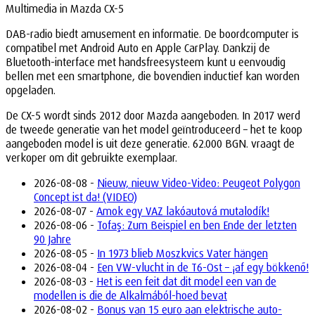
Multimedia in Mazda CX-5
DAB-radio biedt amusement en informatie. De boordcomputer is
compatibel met Android Auto en Apple CarPlay. Dankzij de
Bluetooth-interface met handsfreesysteem kunt u eenvoudig
bellen met een smartphone, die bovendien inductief kan worden
opgeladen.
De CX-5 wordt sinds 2012 door Mazda aangeboden. In 2017 werd
de tweede generatie van het model geïntroduceerd – het te koop
aangeboden model is uit deze generatie. 62.000 BGN. vraagt de
verkoper om dit gebruikte exemplaar.
2026-08-08 -
Nieuw, nieuw Video-Video: Peugeot Polygon
Concept ist da! (VIDEO)
2026-08-07 -
Amok egy VAZ lakóautová mutalodík!
2026-08-06 -
Tofaş: Zum Beispiel en ben Ende der letzten
90 Jahre
2026-08-05 -
In 1973 blieb Moszkvics Vater hängen
2026-08-04 -
Een VW-vlucht in de T6-Ost – ¡af egy bökkenő!
2026-08-03 -
Het is een feit dat dit model een van de
modellen is die de Alkalmából-hoed bevat
2026-08-02 -
Bonus van 15 euro aan elektrische auto-