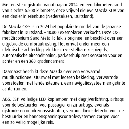
Met eerste registratie vanaf najaar 2024. en een kilometerstand
van slechts 6.500 kilometer, deze vrijwel nieuwe Mazda SUV van
een dealer in Nienburg (Nedersaksen, Duitsland).
De Mazda CX-5 is in 2024 het populairste model van de Japanse
fabrikant in Duitsland. – 10.800 exemplaren verkocht. Deze CX-5
met Zirconium Sand Metallic lak is origineel en beschikt over een
uitgebreide comfortuitrusting. Het omvat onder meer een
elektrische achterklep, elektrisch verstelbare zijspiegels,
automatische airconditioning, parkeerhulp met sensoren voor en
achter en een 360-gradencamera.
Daarnaast beschikt deze Mazda over een verwarmd
multifunctioneel stuurwiel met lederen bekleding, verwarmde
voorstoelen met lendensteunen, een navigatiesysteem en getinte
achterramen.
ABS, ESP, volledige LED-koplampen met dagrijverlichting, airbags
voor de bestuurder, voorpassagier en zij-airbags, evenals
rijstrook- en noodremassistenten, vermoeidheidsdetectie voor de
bestuurder en bandenspanningscontrolesystemen zorgen voor
een zo veilig mogelijke reis.