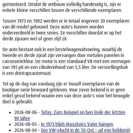
gemonteerd. Omdat de ombouw volledig handmatig is, zijn er
enkele kleine verschillen tussen de verschillende exemplaren.
Tussen 1973 en 1982 werden er in totaal ongeveer 20 exemplaren
van dit model gebouwd. Deze auto's kunnen worden
onderverdeeld in twee series. Ze verschillen doordat er op het
derde zijraam wel of geen stijl zit.
De auto bestaat ook in een bestelwagenuitvoering, waarbij de
tweede en derde zijruit zijn vervangen door metalen panelen in
carrosseriekleur. De motor is een standaard V8 met een vermogen
van 195 pk en een cilinderinhoud van 5,5 liter. De versnellingsbak
is een drietrapsautomaat.
Tot op de dag van vandaag zijn er twaalf exemplaren van de
boutique-serie bewaard gebleven. Voor zover bekend is er geen
enkel geval bekend waarin een van deze auto's voor het beoogde
doel is gebruikt.
2026-08-06 -
Tofaş: Zum Beispiel en ben Ende der letzten
90 Jahre
2026-08-05 -
In 1973 blieb Moszkvics Vater hängen
2026-08-04 -
Een VW-vlucht in de T6-Ost – ¡af egy bökkenő!