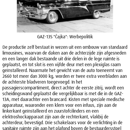
GAZ-13S "Čajka": Werbepolitik
De productie zelf bestaat in wezen uit een ombouw van standaard
limousines, waarvan de daken aan de achterzijde zijn afgesneden
en een langer dak bestaande uit drie delen in de lege ruimte is
geplaatst, en tot slot is een vijfde deur met een plexiglas raam
geïnstalleerd. Naarmate het gewicht van de auto toeneemt van
2660 tot meer dan 3000 kg, worden er twee extra veerbladen aan
de achterste bladveren toegevoegd. In het
passagierscompartiment, direct achter de eerste zitrij, wordt een
scheidingswand geplaatst die vergelijkbaar is met die in de GAZ-
13A, met daarachter een brancard. Kisten met speciale medische
apparatuur, waaronder een klem voor een infuus, zijn aan de
linkerkant geïnstalleerd en zuurstofcilinders en een
elektroshockapparaat zijn aan de rechterkant, vlakbij de
achterdeur, bevestigd. Drie schakelaars voor de verlichting in de
sanitaire ruimte zijn aan het plafond boven de bestuurdersstoel