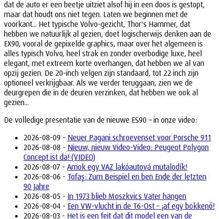
dat de auto er een beetje uitziet alsof hij in een doos is gestopt,
maar dat houdt ons niet tegen. Laten we beginnen met de
voorkant... Het typische Volvo-gezicht, Thor's Hammer, dat
hebben we natuurlijk al gezien, doet logischerwijs denken aan de
EX90, vooral de gepixelde graphics, maar over het algemeen is
alles typisch Volvo, heel strak en zonder overbodige luxe, heel
elegant, met extreem korte overhangen, dat hebben we al van
opzij gezien. De 20-inch velgen zijn standaard, tot 22 inch zijn
optioneel verkrijgbaar. Als we verder teruggaan, zien we de
deurgrepen die in de deuren verzinken, dat hebben we ook al
gezien...
De volledige presentatie van de nieuwe ES90 – in onze video:
2026-08-09 -
Neuer Pagani schroevenset voor Porsche 911
2026-08-08 -
Nieuw, nieuw Video-Video: Peugeot Polygon
Concept ist da! (VIDEO)
2026-08-07 -
Amok egy VAZ lakóautová mutalodík!
2026-08-06 -
Tofaş: Zum Beispiel en ben Ende der letzten
90 Jahre
2026-08-05 -
In 1973 blieb Moszkvics Vater hängen
2026-08-04 -
Een VW-vlucht in de T6-Ost – ¡af egy bökkenő!
2026-08-03 -
Het is een feit dat dit model een van de