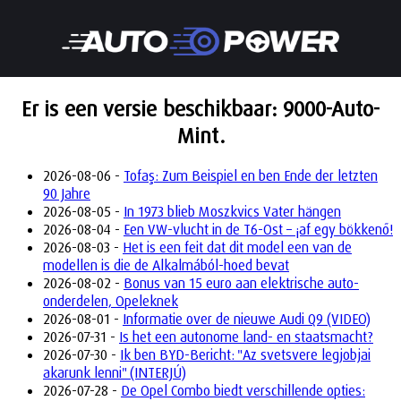
Er is een versie beschikbaar: 9000-Auto-
Mint.
2026-08-06 -
Tofaş: Zum Beispiel en ben Ende der letzten
90 Jahre
2026-08-05 -
In 1973 blieb Moszkvics Vater hängen
2026-08-04 -
Een VW-vlucht in de T6-Ost – ¡af egy bökkenő!
2026-08-03 -
Het is een feit dat dit model een van de
modellen is die de Alkalmából-hoed bevat
2026-08-02 -
Bonus van 15 euro aan elektrische auto-
onderdelen, Opeleknek
2026-08-01 -
Informatie over de nieuwe Audi Q9 (VIDEO)
2026-07-31 -
Is het een autonome land- en staatsmacht?
2026-07-30 -
Ik ben BYD-Bericht: "Az svetsvere legjobjai
akarunk lenni" (INTERJÚ)
2026-07-28 -
De Opel Combo biedt verschillende opties: