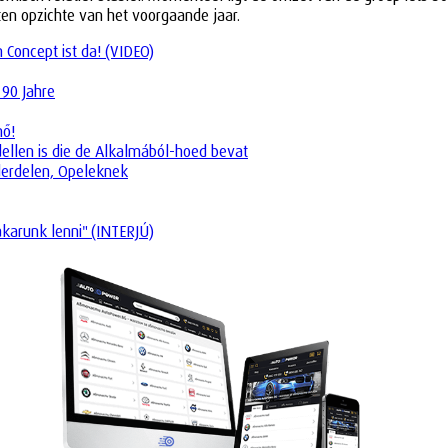
ten opzichte van het voorgaande jaar.
Concept ist da! (VIDEO)
 90 Jahre
nő!
dellen is die de Alkalmából-hoed bevat
derdelen, Opeleknek
akarunk lenni" (INTERJÚ)