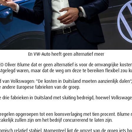
En VW-Auto heeft geen alternatief meer
 Oliver Blume dat er geen alternatief is voor de omvangrijke koste
astgelegd waren, maar dat de weg om deze te bereiken flexibel zou ku
d van Volkswagen: "De kosten in Duitsland moeten aanzienlijk dalen",
 andere Europese fabrieken van de groep.
 drie fabrieken in Duitsland met sluiting bedreigd, hoewel Volkswage
regelen opgeroepen tot een loonsverlaging met tien procent. Blume 
elijk zullen zijn om het bedrijf concurrerend te laten zijn.
h relatief stabiel. Momenteel ligt de omzet van de groep iets bov