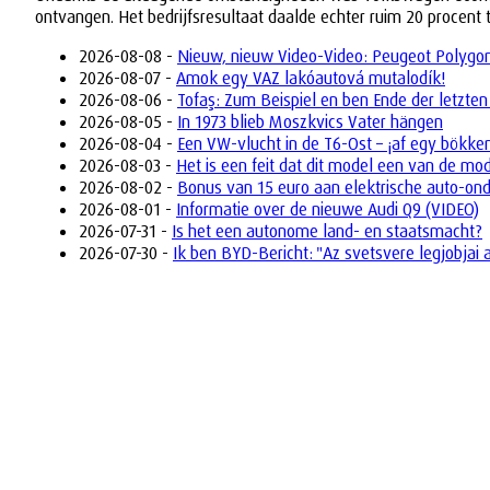
ontvangen. Het bedrijfsresultaat daalde echter ruim 20 procent 
2026-08-08 -
Nieuw, nieuw Video-Video: Peugeot Polygon 
2026-08-07 -
Amok egy VAZ lakóautová mutalodík!
2026-08-06 -
Tofaş: Zum Beispiel en ben Ende der letzten
2026-08-05 -
In 1973 blieb Moszkvics Vater hängen
2026-08-04 -
Een VW-vlucht in de T6-Ost – ¡af egy bökke
2026-08-03 -
Het is een feit dat dit model een van de mo
2026-08-02 -
Bonus van 15 euro aan elektrische auto-on
2026-08-01 -
Informatie over de nieuwe Audi Q9 (VIDEO)
2026-07-31 -
Is het een autonome land- en staatsmacht?
2026-07-30 -
Ik ben BYD-Bericht: "Az svetsvere legjobjai 