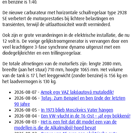
en benzine is 1:40.
De nieuwe carburateur met horizontale schuifregelaar type 2928
SE verbetert de motorprestaties bij lichtere belastingen en
transiënten, terwijl de uitlaattoxiciteit wordt verminderd.
Ook zijn er grote veranderingen in de elektrische installatie, die nu
12 volt is. De vorige gelijkstroomgenerator is vervangen door een
veel krachtigere 3-fase synchrone dynamo uitgerust met een
diodegelijkrichter en een trillingsregelaar.
De totale afmetingen van de motorfiets zijn: lengte 2080 mm,
breedte (aan het stuur) 710 mm, hoogte 1065 mm. Het volume
van de tank is 17 l, het leeggewicht (zonder benzine) is 156 kg en
het laadvermogen is 130 kg.
2026-08-07 -
Amok egy VAZ lakóautová mutalodík!
2026-08-06 -
Tofaş: Zum Beispiel en ben Ende der letzten
90 Jahre
2026-08-05 -
In 1973 blieb Moszkvics Vater hängen
2026-08-04 -
Een VW-vlucht in de T6-Ost – ¡af egy bökkenő!
2026-08-03 -
Het is een feit dat dit model een van de
modellen is die de Alkalmából-hoed bevat