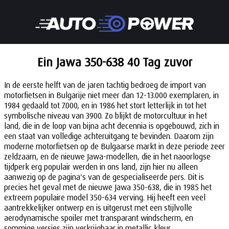
Ein Jawa 350-638 40 Tag zuvor
In de eerste helft van de jaren tachtig bedroeg de import van
motorfietsen in Bulgarije niet meer dan 12-13.000 exemplaren, in
1984 gedaald tot 7.000, en in 1986 het stort letterlijk in tot het
symbolische niveau van 3900. Zo blijkt de motorcultuur in het
land, die in de loop van bijna acht decennia is opgebouwd, zich in
een staat van volledige achteruitgang te bevinden. Daarom zijn
moderne motorfietsen op de Bulgaarse markt in deze periode zeer
zeldzaam, en de nieuwe Jawa-modellen, die in het naoorlogse
tijdperk erg populair werden in ons land, zijn hier nu alleen
aanwezig op de pagina's van de gespecialiseerde pers. Dit is
precies het geval met de nieuwe Jawa 350-638, die in 1985 het
extreem populaire model 350-634 verving. Hij heeft een veel
aantrekkelijker ontwerp en is uitgerust met een stijlvolle
aerodynamische spoiler met transparant windscherm, en
sommige versies zijn verkrijgbaar in metallic kleur.