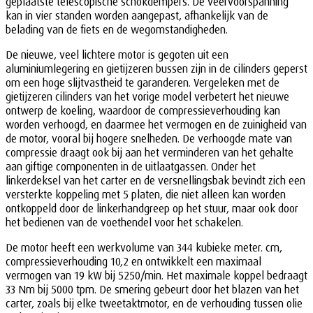
geplaatste telescopische schokdempers. De veervoorspanning
kan in vier standen worden aangepast, afhankelijk van de
belading van de fiets en de wegomstandigheden.
De nieuwe, veel lichtere motor is gegoten uit een
aluminiumlegering en gietijzeren bussen zijn in de cilinders geperst
om een hoge slijtvastheid te garanderen. Vergeleken met de
gietijzeren cilinders van het vorige model verbetert het nieuwe
ontwerp de koeling, waardoor de compressieverhouding kan
worden verhoogd, en daarmee het vermogen en de zuinigheid van
de motor, vooral bij hogere snelheden. De verhoogde mate van
compressie draagt ook bij aan het verminderen van het gehalte
aan giftige componenten in de uitlaatgassen. Onder het
linkerdeksel van het carter en de versnellingsbak bevindt zich een
versterkte koppeling met 5 platen, die niet alleen kan worden
ontkoppeld door de linkerhandgreep op het stuur, maar ook door
het bedienen van de voethendel voor het schakelen.
De motor heeft een werkvolume van 344 kubieke meter. cm,
compressieverhouding 10,2 en ontwikkelt een maximaal
vermogen van 19 kW bij 5250/min. Het maximale koppel bedraagt
33 Nm bij 5000 tpm. De smering gebeurt door het blazen van het
carter, zoals bij elke tweetaktmotor, en de verhouding tussen olie