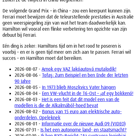
De volgende Grand Prix – in China – zou een keerpunt kunnen zijn.
Ferrari moet bewijzen dat de teleurstellende prestaties in Australië
geen weerspiegeling zijn van wat het team daadwerkelijk kan.
Hamilton wil vooral een flinke verbetering ten opzichte van zijn
debuut bij Ferrari.
Eén ding is zeker: Hamiltons tijd om in het rood te poseren is
voorbij – en er is geen tijd meer om zich aan te passen. Ferrari wil
succes – en Hamilton moet dat bereiken.
2026-08-07 -
Amok egy VAZ lakóautová mutalodík!
2026-08-06 -
Tofaş: Zum Beispiel en ben Ende der letzten
90 Jahre
2026-08-05 -
In 1973 blieb Moszkvics Vater hängen
2026-08-04 -
Een VW-vlucht in de T6-Ost – ¡af egy bökkenő!
2026-08-03 -
Het is een feit dat dit model een van de
modellen is die de Alkalmából-hoed bevat
2026-08-02 -
Bonus van 15 euro aan elektrische auto-
onderdelen, Opeleknek
2026-08-01 -
Informatie over de nieuwe Audi Q9 (VIDEO)
2026-07-31 -
Is het een autonome land- en staatsmacht?
2026-07-30 -
Ik ben BYD-Bericht: "Az svetsvere legjobjai