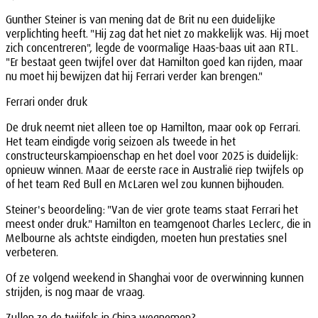
Gunther Steiner is van mening dat de Brit nu een duidelijke
verplichting heeft. "Hij zag dat het niet zo makkelijk was. Hij moet
zich concentreren", legde de voormalige Haas-baas uit aan RTL.
"Er bestaat geen twijfel over dat Hamilton goed kan rijden, maar
nu moet hij bewijzen dat hij Ferrari verder kan brengen."
Ferrari onder druk
De druk neemt niet alleen toe op Hamilton, maar ook op Ferrari.
Het team eindigde vorig seizoen als tweede in het
constructeurskampioenschap en het doel voor 2025 is duidelijk:
opnieuw winnen. Maar de eerste race in Australië riep twijfels op
of het team Red Bull en McLaren wel zou kunnen bijhouden.
Steiner's beoordeling: "Van de vier grote teams staat Ferrari het
meest onder druk." Hamilton en teamgenoot Charles Leclerc, die in
Melbourne als achtste eindigden, moeten hun prestaties snel
verbeteren.
Of ze volgend weekend in Shanghai voor de overwinning kunnen
strijden, is nog maar de vraag.
Zullen ze de twijfels in China wegnemen?