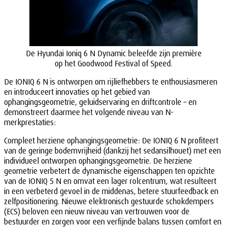
De Hyundai Ioniq 6 N Dynamic beleefde zijn première
op het Goodwood Festival of Speed.
De IONIQ 6 N is ontworpen om rijliefhebbers te enthousiasmeren
en introduceert innovaties op het gebied van
ophangingsgeometrie, geluidservaring en driftcontrole – en
demonstreert daarmee het volgende niveau van N-
merkprestaties:
Compleet herziene ophangingsgeometrie: De IONIQ 6 N profiteert
van de geringe bodemvrijheid (dankzij het sedansilhouet) met een
individueel ontworpen ophangingsgeometrie. De herziene
geometrie verbetert de dynamische eigenschappen ten opzichte
van de IONIQ 5 N en omvat een lager rolcentrum, wat resulteert
in een verbeterd gevoel in de middenas, betere stuurfeedback en
zelfpositionering. Nieuwe elektronisch gestuurde schokdempers
(ECS) beloven een nieuw niveau van vertrouwen voor de
bestuurder en zorgen voor een verfijnde balans tussen comfort en