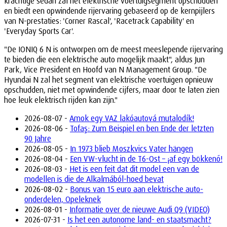
krachtige sedan zal het elektrische voertuigsegment opschudden
en biedt een opwindende rijervaring gebaseerd op de kernpijlers
van N-prestaties: 'Corner Rascal', 'Racetrack Capability' en
'Everyday Sports Car'.
"De IONIQ 6 N is ontworpen om de meest meeslepende rijervaring
te bieden die een elektrische auto mogelijk maakt", aldus Jun
Park, Vice President en Hoofd van N Management Group. "De
Hyundai N zal het segment van elektrische voertuigen opnieuw
opschudden, niet met opwindende cijfers, maar door te laten zien
hoe leuk elektrisch rijden kan zijn."
2026-08-07 -
Amok egy VAZ lakóautová mutalodík!
2026-08-06 -
Tofaş: Zum Beispiel en ben Ende der letzten
90 Jahre
2026-08-05 -
In 1973 blieb Moszkvics Vater hängen
2026-08-04 -
Een VW-vlucht in de T6-Ost – ¡af egy bökkenő!
2026-08-03 -
Het is een feit dat dit model een van de
modellen is die de Alkalmából-hoed bevat
2026-08-02 -
Bonus van 15 euro aan elektrische auto-
onderdelen, Opeleknek
2026-08-01 -
Informatie over de nieuwe Audi Q9 (VIDEO)
2026-07-31 -
Is het een autonome land- en staatsmacht?