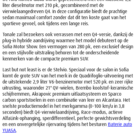
liter dieselmotor met 210 pk, gecombineerd met de
vierwielaangedreven Q4. In deze configuratie biedt de prachtige
sedan maximaal comfort zonder dat dit ten koste gaat van het
sportieve gevoel, ook tijdens een lange reis.
Tonale zal bezoekers ook verrassen met een Q4-versie, dankzij de
plug-in hybride aandrijving waarmee het model debuteert op de
Sofia Motor Show. Een vermogen van 280 pk, een exclusief design
en een stijlvolle uitstraling behoren tot de onderscheidende
kenmerken van de compacte premium SUV.
Last but not least is er de Stelvio. Speciaal voor de salon in Sofia
komt de grote SUV van het merk in de Quadrifoglio-uitvoering met
de uitstekende 2,9 liter V6-benzinemotor met 520 pk. en zeer rijke
uitrusting, waaronder 21" QV-wielen, Brembo koolstof-keramische
schijfremmen, Akrapovic premium uitlaatsysteem en Sparco
carbon sportstoelen in een combinatie van leer en Alcantara. Het
snelste productiemodel in het merkgamma (0-100 km/u in 3,8
seconden) biedt Q4-vierwielaandrijving, Race-modus, actieve
AlfaLink-ophanging, sperdifferentieel, perfecte gewichtsverdeling
en een onvergetelijke rijervaring tijdens het besturen
Baterie auto
YUASA
.