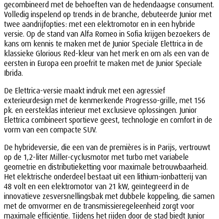
gecombineerd met de behoeften van de hedendaagse consument.
Volledig inspelend op trends in de branche, debuteerde Junior met
twee aandrijfopties: met een elektromotor en in een hybride
versie. Op de stand van Alfa Romeo in Sofia krijgen bezoekers de
kans om kennis te maken met de Junior Speciale Elettrica in de
klassieke Glorious Red-kleur van het merk en om als een van de
eersten in Europa een proefrit te maken met de Junior Speciale
Ibrida.
De Elettrica-versie maakt indruk met een agressief
exterieurdesign met de kenmerkende Progresso-grille, met 156
pk. en eersteklas interieur met exclusieve oplossingen. Junior
Elettrica combineert sportieve geest, technologie en comfort in de
vorm van een compacte SUV.
De hybrideversie, die een van de premières is in Parijs, vertrouwt
op de 1,2-liter Miller-cyclusmotor met turbo met variabele
geometrie en distributieketting voor maximale betrouwbaarheid.
Het elektrische onderdeel bestaat uit een lithium-ionbatterij van
48 volt en een elektromotor van 21 kW, geïntegreerd in de
innovatieve zesversnellingsbak met dubbele koppeling, die samen
met de omvormer en de transmissieregeleenheid zorgt voor
maximale efficiëntie. Tijdens het rijden door de stad biedt Junior