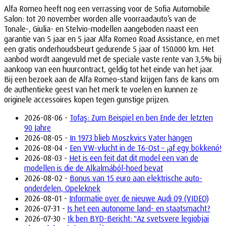
Alfa Romeo heeft nog een verrassing voor de Sofia Automobile
Salon: tot 20 november worden alle voorraadauto’s van de
Tonale-, Giulia- en Stelvio-modellen aangeboden naast een
garantie van 5 jaar en 5 jaar Alfa Romeo Road Assistance, en met
een gratis onderhoudsbeurt gedurende 5 jaar of 150.000 km. Het
aanbod wordt aangevuld met de speciale vaste rente van 3,5% bij
aankoop van een huurcontract, geldig tot het einde van het jaar.
Bij een bezoek aan de Alfa Romeo-stand krijgen fans de kans om
de authentieke geest van het merk te voelen en kunnen ze
originele accessoires kopen tegen gunstige prijzen.
2026-08-06 -
Tofaş: Zum Beispiel en ben Ende der letzten
90 Jahre
2026-08-05 -
In 1973 blieb Moszkvics Vater hängen
2026-08-04 -
Een VW-vlucht in de T6-Ost – ¡af egy bökkenő!
2026-08-03 -
Het is een feit dat dit model een van de
modellen is die de Alkalmából-hoed bevat
2026-08-02 -
Bonus van 15 euro aan elektrische auto-
onderdelen, Opeleknek
2026-08-01 -
Informatie over de nieuwe Audi Q9 (VIDEO)
2026-07-31 -
Is het een autonome land- en staatsmacht?
2026-07-30 -
Ik ben BYD-Bericht: "Az svetsvere legjobjai