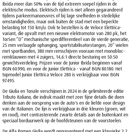
Ibrida meer dan 50% van de tijd extreem soepel rijden in de
elektrische modus. Elektrisch rijden is niet alleen gegarandeerd
tijdens parkeermanoeuvres of bij lage snelheden in stedelijke
omstandigheden, maar ook buiten de stad met een beperkte
belasting tot 150 km/u. Ook te bestellen is de Veloce Elettrica-
variant, die opvalt met een nieuwe elektromotor van 280 pk, het
TorSen “D” mechanische sperdifferentieel van de vierde generatie,
25 mm verlaagde ophanging, sportstabilisatorstangen, 20” wielen
met sportbanden, 380 mm remschijven vooraan met monobloc-
remklauwen met 4 zuigers, 14,6:1 directe besturing en 50:50
gewichtsverdeling. Prijzen voor de Junior Ibrida beginnen vanaf
BGN 60.990, en voor de Junior Elettrica - vanaf BGN 80.180. Het
topmodel Junior Elettrica Veloce 280 is verkrijgbaar voor BGN
97.495.
De Giulia en Tonale verschijnen in 2024 in de gelimiteerde editie
Tributo Italiano, die indruk maakt met zeer fijne details die doen
denken aan de oorsprong van de auto's en de liefde voor design
van de Italianen. De lijn is verkrijgbaar in drie kleuren (groen, wit
en rood), met contrasterende zwarte details aan de buitenkant en
speciaal borduurwerk op de hoofdsteunen van de voorstoelen.
De Alfa Romeo Giulia wordt gepresenteerd met een klassieke 2,2