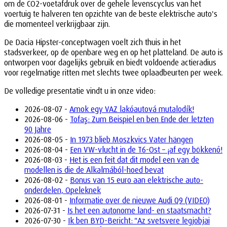
om de CO2-voetafdruk over de gehele levenscyclus van het
voertuig te halveren ten opzichte van de beste elektrische auto's
die momenteel verkrijgbaar zijn.
De Dacia Hipster-conceptwagen voelt zich thuis in het
stadsverkeer, op de openbare weg en op het platteland. De auto is
ontworpen voor dagelijks gebruik en biedt voldoende actieradius
voor regelmatige ritten met slechts twee oplaadbeurten per week.
De volledige presentatie vindt u in onze video:
2026-08-07 -
Amok egy VAZ lakóautová mutalodík!
2026-08-06 -
Tofaş: Zum Beispiel en ben Ende der letzten
90 Jahre
2026-08-05 -
In 1973 blieb Moszkvics Vater hängen
2026-08-04 -
Een VW-vlucht in de T6-Ost – ¡af egy bökkenő!
2026-08-03 -
Het is een feit dat dit model een van de
modellen is die de Alkalmából-hoed bevat
2026-08-02 -
Bonus van 15 euro aan elektrische auto-
onderdelen, Opeleknek
2026-08-01 -
Informatie over de nieuwe Audi Q9 (VIDEO)
2026-07-31 -
Is het een autonome land- en staatsmacht?
2026-07-30 -
Ik ben BYD-Bericht: "Az svetsvere legjobjai