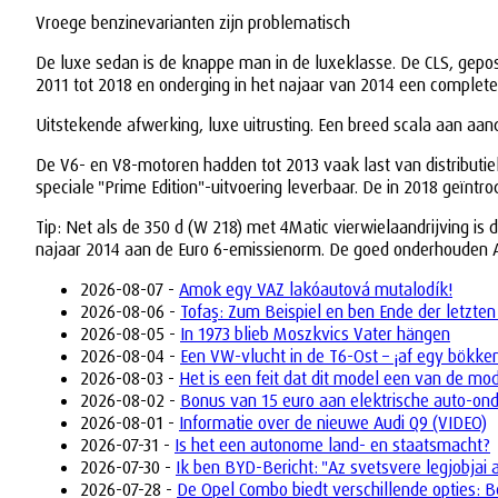
Vroege benzinevarianten zijn problematisch
De luxe sedan is de knappe man in de luxeklasse. De CLS, gepo
2011 tot 2018 en onderging in het najaar van 2014 een complete f
Uitstekende afwerking, luxe uitrusting. Een breed scala aan aan
De V6- en V8-motoren hadden tot 2013 vaak last van distributiek
speciale "Prime Edition"-uitvoering leverbaar. De in 2018 geïntr
Tip: Net als de 350 d (W 218) met 4Matic vierwielaandrijving 
najaar 2014 aan de Euro 6-emissienorm. De goed onderhouden AM
2026-08-07 -
Amok egy VAZ lakóautová mutalodík!
2026-08-06 -
Tofaş: Zum Beispiel en ben Ende der letzten
2026-08-05 -
In 1973 blieb Moszkvics Vater hängen
2026-08-04 -
Een VW-vlucht in de T6-Ost – ¡af egy bökke
2026-08-03 -
Het is een feit dat dit model een van de mo
2026-08-02 -
Bonus van 15 euro aan elektrische auto-on
2026-08-01 -
Informatie over de nieuwe Audi Q9 (VIDEO)
2026-07-31 -
Is het een autonome land- en staatsmacht?
2026-07-30 -
Ik ben BYD-Bericht: "Az svetsvere legjobjai 
2026-07-28 -
De Opel Combo biedt verschillende opties: B