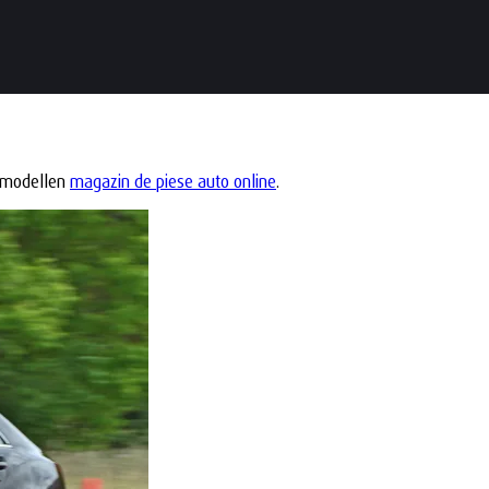
n modellen
magazin de piese auto online
.