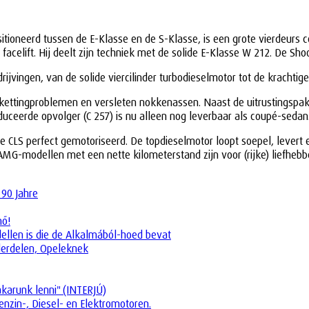
sitioneerd tussen de E-Klasse en de S-Klasse, is een grote vierdeur
acelift. Hij deelt zijn techniek met de solide E-Klasse W 212. De Shoo
drijvingen, van de solide viercilinder turbodieselmotor tot de krach
ettingproblemen en versleten nokkenassen. Naast de uitrustingspakket
oduceerde opvolger (C 257) is nu alleen nog leverbaar als coupé-sedan
is de CLS perfect gemotoriseerd. De topdieselmotor loopt soepel, le
G-modellen met een nette kilometerstand zijn voor (rijke) liefhebb
 90 Jahre
nő!
dellen is die de Alkalmából-hoed bevat
derdelen, Opeleknek
akarunk lenni" (INTERJÚ)
enzin-, Diesel- en Elektromotoren.