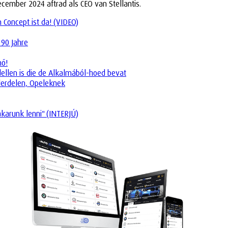
december 2024 aftrad als CEO van Stellantis.
Concept ist da! (VIDEO)
 90 Jahre
nő!
dellen is die de Alkalmából-hoed bevat
derdelen, Opeleknek
akarunk lenni" (INTERJÚ)