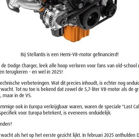
Bij Stellantis is een Hemi-V8-motor gefinancierd!
4, de Dodge Charger, leek alle hoop verloren voor fans van old-scho
len terugkeren - en wel in 2025!
echnische verbeteringen. Wat dit precies inhoudt, is echter nog ondui
acht. Tot nu toe is bekend dat zowel de 5,7-liter V8-motor als de gr
, maar in de VS.
ge ook in Europa verkrijgbaar waren, waren de speciale "Last Call
specifiek voor Europa betekent, is eveneens onduidelijk.
inden?
wacht als het op het eerste gezicht lijkt. In februari 2025 onthulde