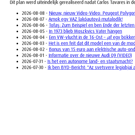
Dit plan werd uiteindelijk gerealiseerd nadat Carlos Tavares in 
2026-08-08 -
Nieuw, nieuw Video-Video: Peugeot Polygon 
2026-08-07 -
Amok egy VAZ lakóautová mutalodík!
2026-08-06 -
Tofaş: Zum Beispiel en ben Ende der letzten
2026-08-05 -
In 1973 blieb Moszkvics Vater hängen
2026-08-04 -
Een VW-vlucht in de T6-Ost – ¡af egy bökke
2026-08-03 -
Het is een feit dat dit model een van de mo
2026-08-02 -
Bonus van 15 euro aan elektrische auto-on
2026-08-01 -
Informatie over de nieuwe Audi Q9 (VIDEO)
2026-07-31 -
Is het een autonome land- en staatsmacht?
2026-07-30 -
Ik ben BYD-Bericht: "Az svetsvere legjobjai 