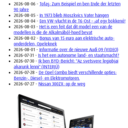
2026-08-06 -
Tofaş: Zum Beispiel en ben Ende der letzten
90 Jahre
2026-08-05 -
In 1973 blieb Moszkvics Vater hängen
2026-08-04 -
Een VW-vlucht in de T6-Ost – ¡af egy bökkenő!
2026-08-03 -
Het is een feit dat dit model een van de
modellen is die de Alkalmából-hoed bevat
2026-08-02 -
Bonus van 15 euro aan elektrische auto-
onderdelen, Opeleknek
2026-08-01 -
Informatie over de nieuwe Audi Q9 (VIDEO)
2026-07-31 -
Is het een autonome land- en staatsmacht?
2026-07-30 -
Ik ben BYD-Bericht: "Az svetsvere legjobjai
akarunk lenni" (INTERJÚ)
2026-07-28 -
De Opel Combo biedt verschillende opties:
Benzin-, Diesel- en Elektromotoren.
2026-07-27 -
Nissan 300ZX: op de weg